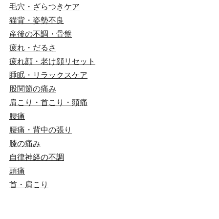
毛穴・ざらつきケア
猫背・姿勢不良
産後の不調・骨盤
疲れ・だるさ
疲れ顔・老け顔リセット
睡眠・リラックスケア
股関節の痛み
肩こり・首こり・頭痛
腰痛
腰痛・背中の張り
膝の痛み
自律神経の不調
頭痛
首・肩こり