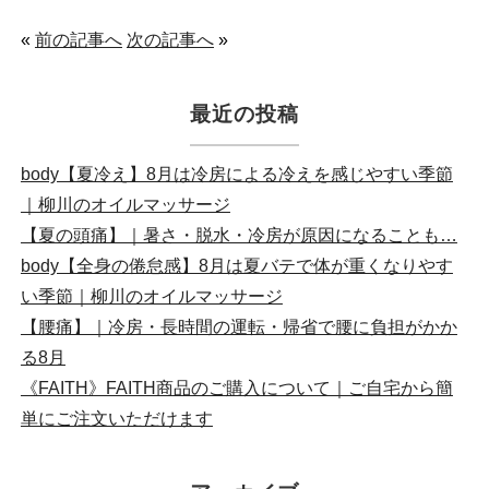
«
前の記事へ
次の記事へ
»
最近の投稿
body【夏冷え】8月は冷房による冷えを感じやすい季節
｜柳川のオイルマッサージ
【夏の頭痛】｜暑さ・脱水・冷房が原因になることも…
body【全身の倦怠感】8月は夏バテで体が重くなりやす
い季節｜柳川のオイルマッサージ
【腰痛】｜冷房・長時間の運転・帰省で腰に負担がかか
る8月
《FAITH》FAITH商品のご購入について｜ご自宅から簡
単にご注文いただけます