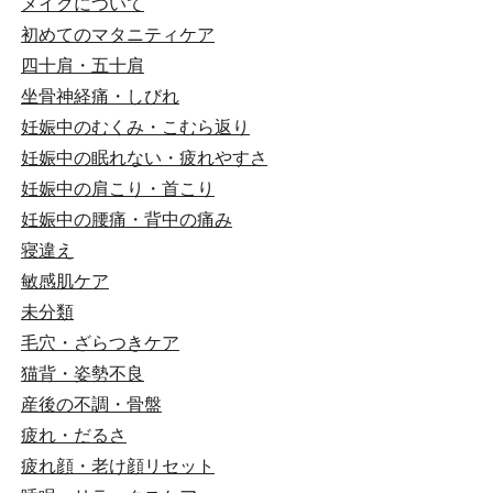
メイクについて
初めてのマタニティケア
四十肩・五十肩
坐骨神経痛・しびれ
妊娠中のむくみ・こむら返り
妊娠中の眠れない・疲れやすさ
妊娠中の肩こり・首こり
妊娠中の腰痛・背中の痛み
寝違え
敏感肌ケア
未分類
毛穴・ざらつきケア
猫背・姿勢不良
産後の不調・骨盤
疲れ・だるさ
疲れ顔・老け顔リセット