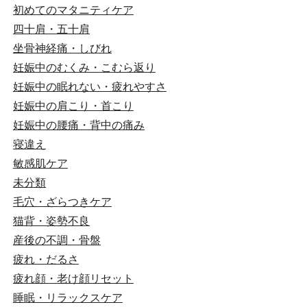
初めてのマタニティケア
四十肩・五十肩
坐骨神経痛・しびれ
妊娠中のむくみ・こむら返り
妊娠中の眠れない・疲れやすさ
妊娠中の肩こり・首こり
妊娠中の腰痛・背中の痛み
寝違え
敏感肌ケア
未分類
毛穴・ざらつきケア
猫背・姿勢不良
産後の不調・骨盤
疲れ・だるさ
疲れ顔・老け顔リセット
睡眠・リラックスケア