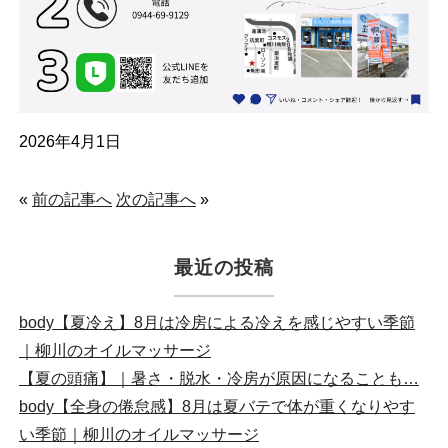
2026年4月1日
«
前の記事へ
次の記事へ
»
最近の投稿
body【夏冷え】8月は冷房による冷えを感じやすい季節
｜柳川のオイルマッサージ
【夏の頭痛】｜暑さ・脱水・冷房が原因になることも…
body【全身の倦怠感】8月は夏バテで体が重くなりやす
い季節｜柳川のオイルマッサージ