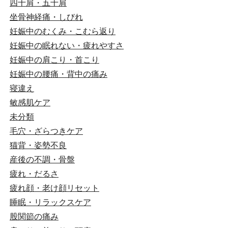
四十肩・五十肩
坐骨神経痛・しびれ
妊娠中のむくみ・こむら返り
妊娠中の眠れない・疲れやすさ
妊娠中の肩こり・首こり
妊娠中の腰痛・背中の痛み
寝違え
敏感肌ケア
未分類
毛穴・ざらつきケア
猫背・姿勢不良
産後の不調・骨盤
疲れ・だるさ
疲れ顔・老け顔リセット
睡眠・リラックスケア
股関節の痛み